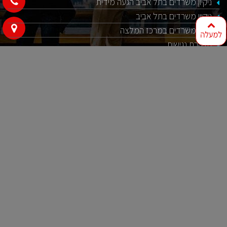
ניקיון משרדים בתל אביב הגעה מידית
ניקיון משרדים בתל אביב
ניקיון משרדים במרכז המלצה
למעלה
הצהרת נגישות
צרו קשר לניקיון מקצועי
052-8414118
052-8560000
liran655@gmail.com
שח"ל 2, חדרה